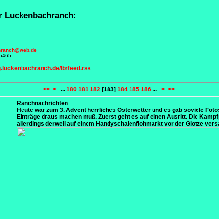
r Luckenbachranch:
hranch@web.de
45465
g.luckenbachranch.de/lbrfeed.rss
<<
<
...
180
181
182
[183]
184
185
186
...
>
>>
Ranchnachrichten
Heute war zum 3. Advent herrliches Osterwetter und es gab soviele Fotos
Einträge draus machen muß. Zuerst geht es auf einen Ausritt. Die Kamp
allerdings derweil auf einem Handyschalenflohmarkt vor der Glotze versack