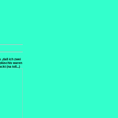
 ,daß ich zwei
fplüschis waren
t (na toll...)