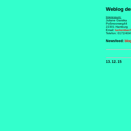
Weblog de
Impressum:
Juliane Garstka
Poßmoorweg44
22301 Hamburg
Email:
luckenbac
Telefon: 0172/40
Newsfeed:
blo
13. 12. 15